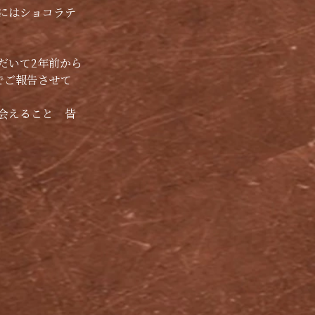
にはショコラテ
だいて2年前から
でご報告させて
会えること　皆