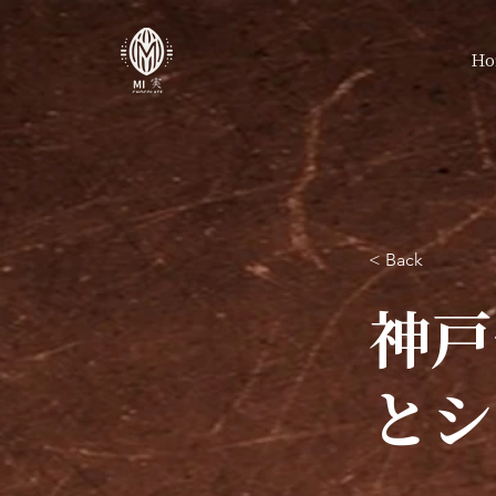
Ho
< Back
神戸
とシ