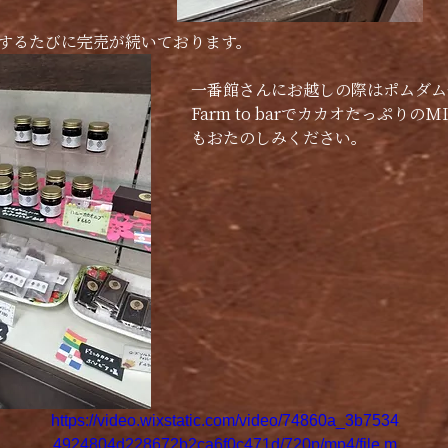
するたびに完売が続いております。
一番館さんにお越しの際はポムダム
Farm to barでカカオたっぷりの
もおたのしみください。
https://video.wixstatic.com/video/74860a_3b7534
4924804d228672b2ca6f0c471d/720p/mp4/file.m