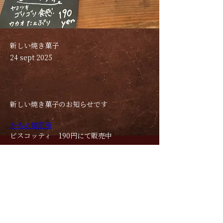
新しい焼き菓子
24 sept 2025
新しい焼き菓子のお知らせです
かもめ焙煎所
ビスコッティ　190円にて販売中
珈琲によく合います
MI実チョコオリジナルのチョコレートと香
ばしいナッツがいっぱいです
Previous
Next