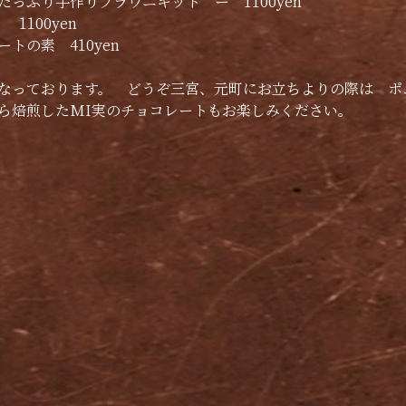
たっぷり手作りブラウニキット　ー　1100yen
1100yen
トの素　410yen 
なっております。　どうぞ三宮、元町にお立ちよりの際は　ポ
ら焙煎したMI実のチョコレートもお楽しみください。