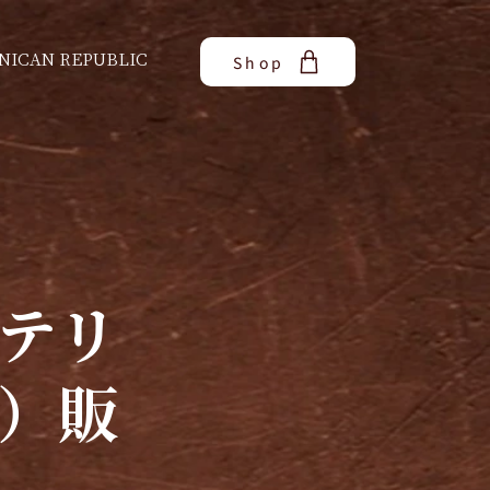
NICAN REPUBLIC
Shop
テリ
）販