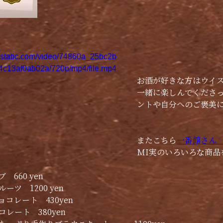
ixstatic.com/video/74860a_25bc2b
4c13af0ab02a/720p/mp4/file.mp4
お酒が好きな方はウイ
一緒に楽しんでくださ
ントや自分へのご褒美
またこちら
一番館さん
MI実のいろいろな商品
660 yen
ーツ　1200 yen
コレート　430yen 
レート　380yen