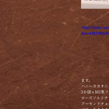
https://video.w
f6eed4474fbb9f
ます。
ハニーカカオニブ　
3か国ｘMI実フル
ローズソルトチョ
アーモンドチョコ