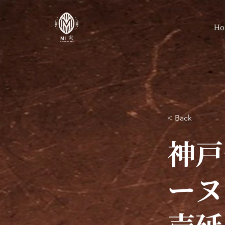
Ho
< Back
神戸
ーヌ