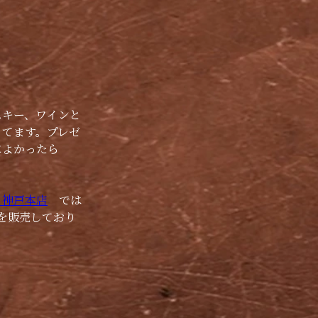
スキー、ワインと
ってます。プレゼ
によかったら
　神戸本店
　では
を販売しており