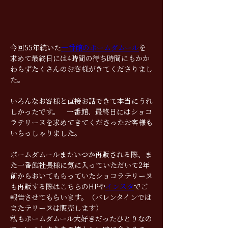
今回55年続いた
一番館のポームダムール
を
求めて最終日には4時間の待ち時間にもかか
わらずたくさんのお客様がきてくださりまし
た。　
いろんなお客様と直接お話できて本当にうれ
しかったです。　一番館、最終日にはショコ
ラテリーヌを求めてきてくださったお客様も
いらっしゃりました。
ポームダムールまたいつか再販される際、ま
た一番館社長様に気に入っていただいて2年
前からおいてもらっていたショコラテリーヌ
も再販する際はこちらのHPや
インスタ
でご
報告させてもらいます。（バレンタインでは
またテリーヌは販売します）　
私もポームダムール大好きだったひとりなの